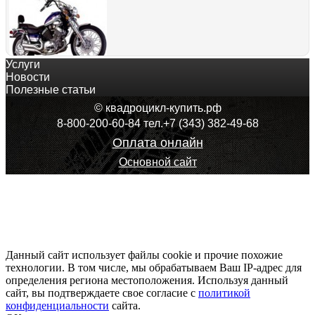
Услуги
stels 400 cruiser
Новости
232 900
руб.
Полезные статьи
Оформить покупку
© квадроцикл-купить.рф
8-800-200-60-84 тел.+7 (343) 382-49-68
Оплата онлайн
Основной сайт
Скутер Racer Wolf Рейсер Вольф
35 574
руб.
Оформить покупку
Данный сайт использует файлы cookie и прочие похожие
технологии. В том числе, мы обрабатываем Ваш IP-адрес для
определения региона местоположения. Используя данный
сайт, вы подтверждаете свое согласие с
Скутер Eurotex Atom Евротекс Атом
политикой
конфиденциальности
56 140
руб.
сайта.