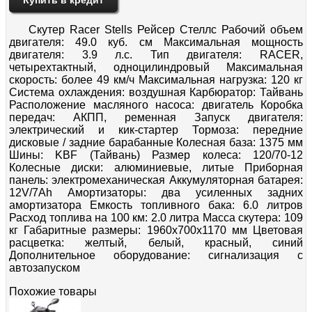
Скутер Racer Stells Рейсер Стеллс Рабочий объем
двигателя: 49.0 куб. см Максимальная мощность
двигателя: 3.9 л.с. Тип двигателя: RACER,
четырехтактный, одноцилиндровый Максимальная
скорость: более 49 км/ч Максимальная нагрузка: 120 кг
Система охлаждения: воздушная Карбюратор: Тайвань
Расположение масляного насоса: двигатель Коробка
передач: АКПП, ременная Запуск двигателя:
электрический и кик-стартер Тормоза: передние
дисковые / задние барабанные Колесная база: 1375 мм
Шины: KBF (Тайвань) Размер колеса: 120/70-12
Колесные диски: алюминиевые, литые Приборная
панель: электромеханическая Аккумуляторная батарея:
12V/7Ah Амортизаторы: два усиленных задних
амортизатора Емкость топливного бака: 6.0 литров
Расход топлива на 100 км: 2.0 литра Масса скутера: 109
кг Габаритные размеры: 1960x700x1170 мм Цветовая
расцветка: желтый, белый, красный, синий
Дополнительное оборудование: сигнализация с
автозапуском
Похожие товары