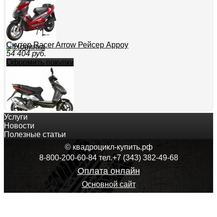
Скутер Racer Arrow Рейсер Арроу
54 404
руб.
Оформить покупку
Услуги
Скутер Stels Vortex 150 Стелс Вортекс 150
Новости
127 806
руб.
Полезные статьи
Оформить покупку
© квадроцикл-купить.рф
8-800-200-60-84 тел.+7 (343) 382-49-68
Оплата онлайн
Основной сайт
Скутер Eurotex Sky Евротекс Скай
36 260
руб.
Оформить покупку