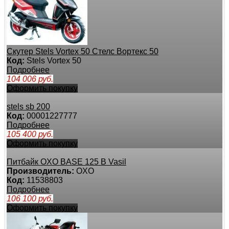
Скутер Stels Vortex 50 Стелс Вортекс 50
Код:
Stels Vortex 50
Подробнее
104 006
руб.
Оформить покупку
stels sb 200
Код:
00001227777
Подробнее
105 400
руб.
Оформить покупку
Питбайк OXO BASE 125 B Vasil
Производитель:
OXO
Код:
11538803
Подробнее
106 100
руб.
Оформить покупку