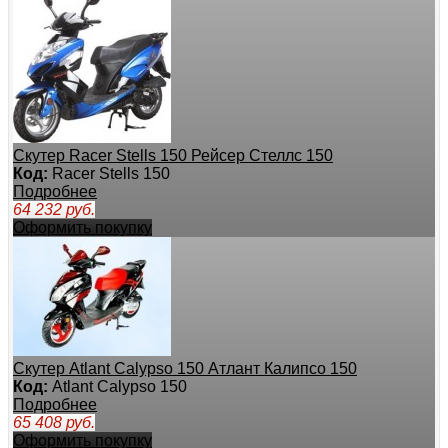
Скутер Racer Stells 150 Рейсер Стеллс 150
Код:
Racer Stells 150
Подробнее
64 232
руб.
Оформить покупку
Скутер Atlant Calypso 150 Атлант Калипсо 150
Код:
Atlant Calypso 150
Подробнее
65 408
руб.
Оформить покупку