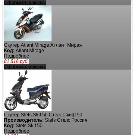
Оформить покупку
Скутер Atlant Mirage Атлант Мираж
Код:
Atlant Mirage
Подробнее
81 816
руб.
Оформить покупку
Скутер Stels Skif 50 Стелс Скиф 50
Производитель:
Stels Стелс Россия
Код:
Stels Skif 50
Подробнее