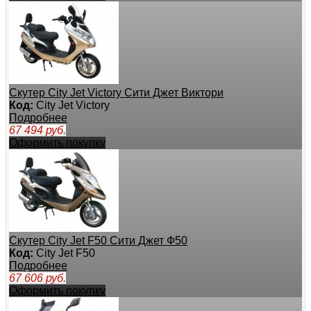
Скутер City Jet Victory Сити Джет Виктори
Код:
City Jet Victory
Подробнее
67 494
руб.
Оформить покупку
Скутер City Jet F50 Сити Джет Ф50
Код:
City Jet F50
Подробнее
67 606
руб.
Оформить покупку