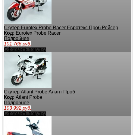
Скутер Eurotex Probe Racer Евротекс Проб Рейсер
Код:
Eurotex Probe Racer
Подробнее
101 766
руб.
Оформить покупку
Скутер Atlant Probe Алант Проб
Код:
Atlant Probe
Подробнее
103 992
руб.
Оформить покупку