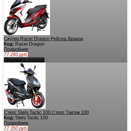
Скутер Racer Dragon Рейсер Дракон
Код:
Racer Dragon
Подробнее
77 280
руб.
Оформить покупку
Стелс Stels Tactic 100 Стелс Тактик 100
Код:
Stels Tactic 100
Подробнее
77 350
руб.