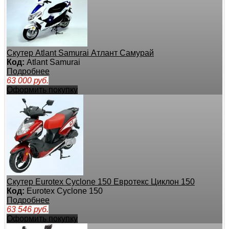
Скутер Atlant Samurai Атлант Самурай
Код:
Atlant Samurai
Подробнее
63 000
руб.
Оформить покупку
Скутер Eurotex Cyclone 150 Евротекс Циклон 150
Код:
Eurotex Cyclone 150
Подробнее
63 546
руб.
Оформить покупку