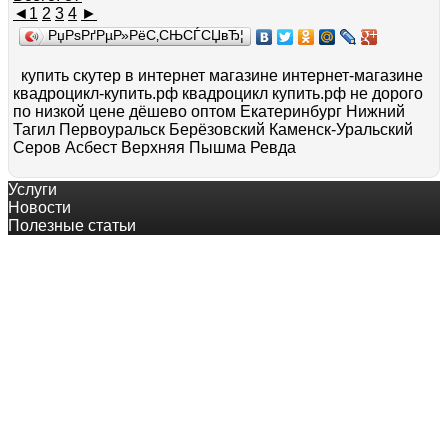
◄
1
2
3
4
►
РџРѕРґРµР»РёС‚СЊСЃСЏвЂ¦
купить скутер в интернет магазине интернет-магазине
квадроцикл-купить.рф квадроцикл купить.рф не дорого
по низкой цене дёшево оптом Екатеринбург Нижний
Тагил Первоуральск Берёзовский Каменск-Уральский
Серов Асбест Верхняя Пышма Ревда
Услуги
Новости
Полезные статьи
© квадроцикл-купить.рф
8-800-200-60-84 тел.+7 (343) 382-49-68
Оплата онлайн
Основной сайт